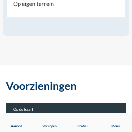
Op eigen terrein
Voorzieningen
Op de kaart
Street View
Aanbod
Aanbod
Verkopen
Profiel
Menu