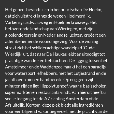
Het geheel bevindt zich in het buurtschap De Hoelm,
dat zich uitstrekt langs de wegen Hoelmerdijk,
Varkensgrasdwarsweg en Hoelmerkruisweg. Het
betoverende landschap van Wieringen, met zijn
glooiende terrein en Nederlandse luchten, creëert een
adembenemende woonomgeving. Voor de woning
strekt zich het schilderachtige wandelpad ‘Oude
Wierdijk’ uit, dat naar De Haukes leidt en uitnodigt tot
prachtige wandel- en fietstochten. De ligging tussen het
Amstelmeer en de Waddenzee maakt het een paradijs
voor watersportliefhebbers, met het Lutjestrand en de
jachthaven binnen handbereik. Op nog geen vijf
minuten rijden ligt Hippolytushoef, waar u basisscholen,
supermarkten en restaurants vindt. Van hieruit heeft u
snelle toegang tot de A7 richting Amsterdam of de
Afsluitdijk. Kortom, deze plek biedt alle ingrediënten
voor een blijvend vakantiegevoel, met de pracht van de