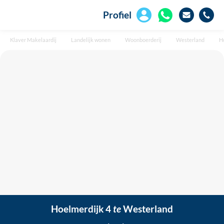
Profiel
Klaver Makelaardij
Landelijk wonen
Woonboerderij
Westerland
H
Hoelmerdijk 4
te
Westerland