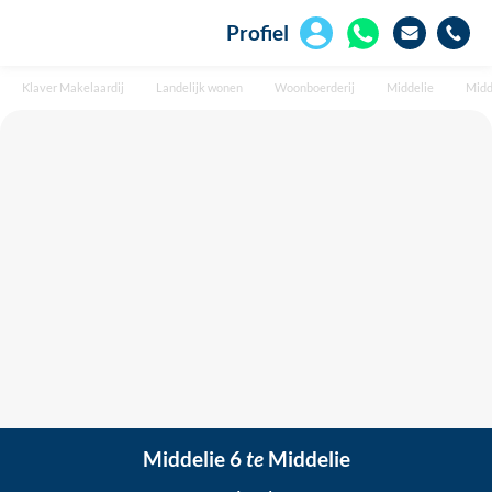
Profiel
Klaver Makelaardij
Landelijk wonen
Woonboerderij
Middelie
Midd
Middelie 6
te
Middelie