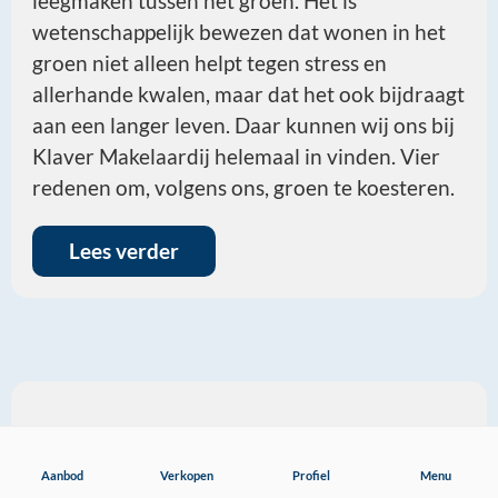
leegmaken tussen het groen. Het is
wetenschappelijk bewezen dat wonen in het
groen niet alleen helpt tegen stress en
allerhande kwalen, maar dat het ook bijdraagt
aan een langer leven. Daar kunnen wij ons bij
Klaver Makelaardij helemaal in vinden. Vier
redenen om, volgens ons, groen te koesteren.
Lees verder
Aanbod
Aanbod
Verkopen
Profiel
Menu