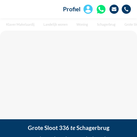
Profiel
Klaver Makelaardij
Landelijk wonen
Woning
Schagerbrug
Grote Sl
Grote Sloot 336
te
Schagerbrug