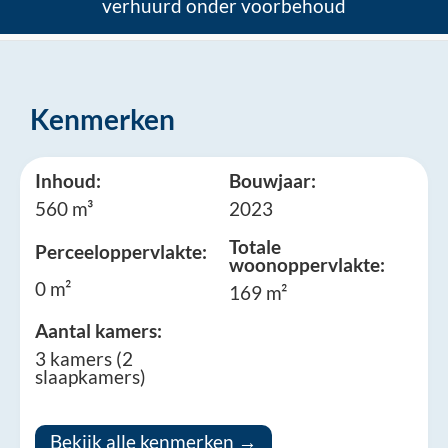
verhuurd onder voorbehoud
Kenmerken
Inhoud:
Bouwjaar:
560 m³
2023
Totale
Perceeloppervlakte:
woonoppervlakte:
0 m²
169 m²
Aantal kamers:
3 kamers (2
slaapkamers)
Bekijk alle kenmerken →