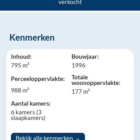
verkocht
Kenmerken
Inhoud:
Bouwjaar:
795 m³
1996
Totale
Perceeloppervlakte:
woonoppervlakte:
988 m²
177 m²
Aantal kamers:
6 kamers (3
slaapkamers)
Bekijk alle kenmerken →