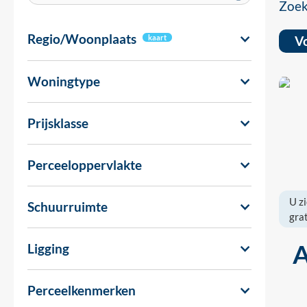
Zoek
Regio/Woonplaats
kaart
Vo
Woningtype
Prijsklasse
Perceeloppervlakte
U zi
Schuurruimte
grat
Ligging
Perceelkenmerken