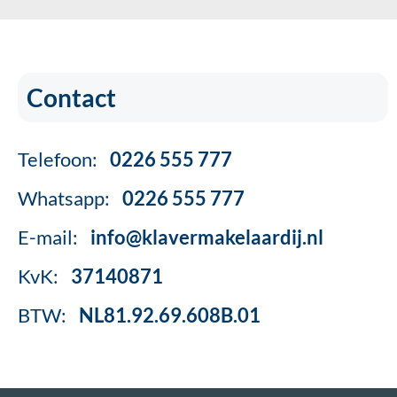
Contact
Telefoon:
0226 555 777
Whatsapp:
0226 555 777
E-mail:
info@klavermakelaardij.nl
KvK:
37140871
BTW:
NL81.92.69.608B.01