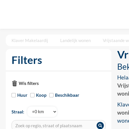
Klaver Makelaardij
Landelijk wonen
Vrijstaande w
Vr
Filters
Bek
Hela
Wis filters
Vrij
won
Huur
Koop
Beschikbaar
Klav
Straal:
won
won