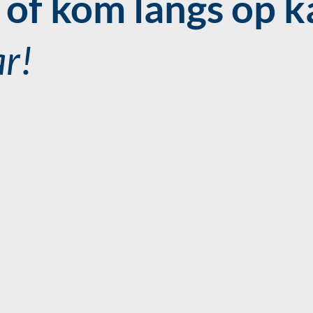
of kom langs op k
ar!