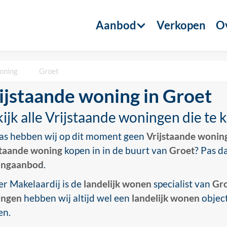
Aanbod
Verkopen
Ov
oning
Groet
ijstaande woning in Groet
ijk alle Vrijstaande woningen die te 
as hebben wij op dit moment geen
Vrijstaande wonin
staande woning
kopen in in de buurt van
Groet
? Pas d
ingaanbod
.
er Makelaardij is de
landelijk wonen
specialist van
Gr
ingen
hebben wij altijd wel een
landelijk wonen
object
en.