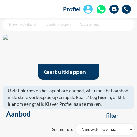
Profiel
Klaver Makelaardij
Landelijk wonen
Appartement
Kaart uitklappen
U ziet hierboven het openbare aanbod, wilt u ook het aanbod
in de stille verkoop bekijken op de kaart? Log
hier
in, of klik
hier
om een gratis Klaver Profiel aan te maken.
Aanbod
filter
Sorteer op: