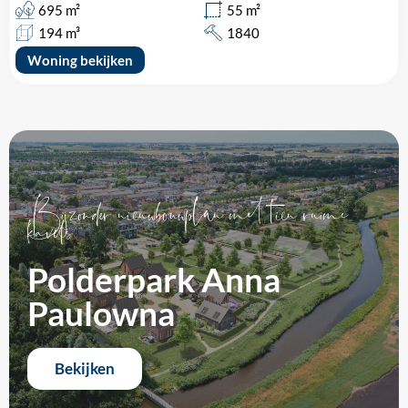
695 m²
55 m²
194 m³
1840
Woning bekijken
Bijzonder nieuwbouwplan met tien ruime
kavels
Polderpark Anna
Paulowna
Bekijken