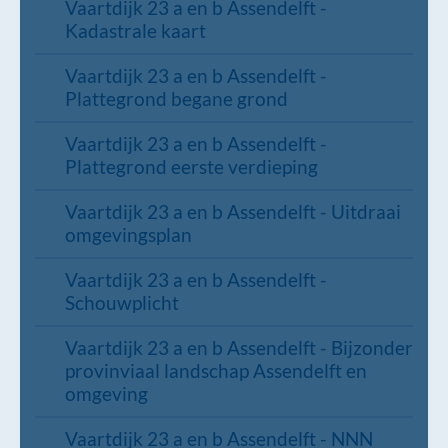
Vaartdijk 23 a en b Assendelft -
Kadastrale kaart
Vaartdijk 23 a en b Assendelft -
Plattegrond begane grond
Vaartdijk 23 a en b Assendelft -
Plattegrond eerste verdieping
Vaartdijk 23 a en b Assendelft - Uitdraai
omgevingsplan
Vaartdijk 23 a en b Assendelft -
Schouwplicht
Vaartdijk 23 a en b Assendelft - Bijzonder
provinviaal landschap Assendelft en
omgeving
Vaartdijk 23 a en b Assendelft - NNN