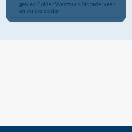
gebied Polder Westzaan, Noorderveen
en Zuiderpolder