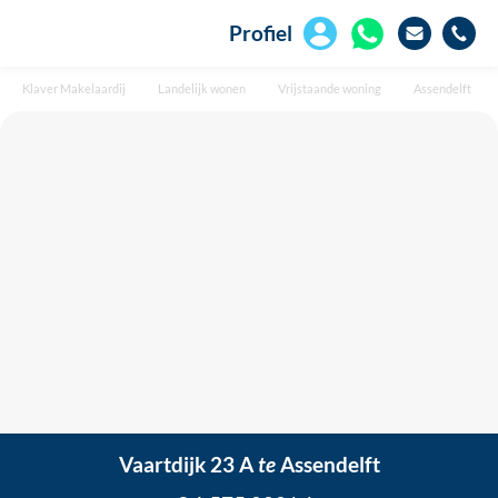
Profiel
Klaver Makelaardij
Landelijk wonen
Vrijstaande woning
Assendelft
Vaartdijk 23 A
te
Assendelft