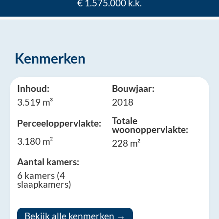
€ 1.575.000 k.k.
Kenmerken
Inhoud:
Bouwjaar:
3.519 m³
2018
Totale
Perceeloppervlakte:
woonoppervlakte:
3.180 m²
228 m²
Aantal kamers:
6 kamers (4
slaapkamers)
Bekijk alle kenmerken →