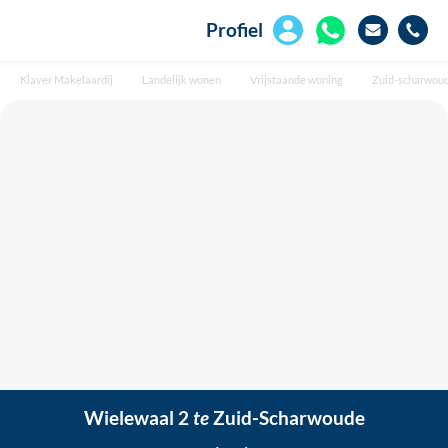
Profiel
Klaver Makelaardij
Landelijk wonen
Vrijstaande woning
Zuid-scharwou
Wielewaal 2
te
Zuid-Scharwoude