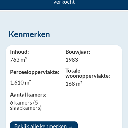
verkocht
Kenmerken
Inhoud:
Bouwjaar:
763 m³
1983
Totale
Perceeloppervlakte:
woonoppervlakte:
1.610 m²
168 m²
Aantal kamers:
6 kamers (5
slaapkamers)
Bekijk alle kenmerken →