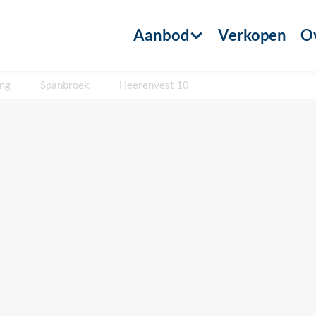
Aanbod
Verkopen
Ov
ing
Spanbroek
Heerenvest 10