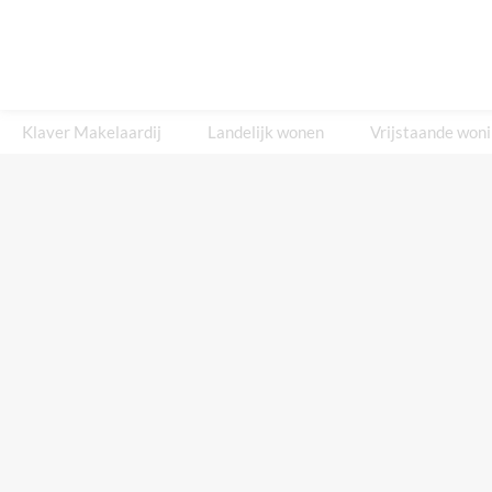
Klaver Makelaardij
Landelijk wonen
Vrijstaande won