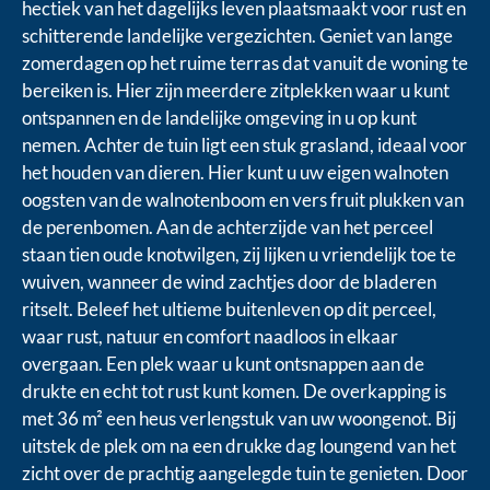
hectiek van het dagelijks leven plaatsmaakt voor rust en
schitterende landelijke vergezichten. Geniet van lange
zomerdagen op het ruime terras dat vanuit de woning te
bereiken is. Hier zijn meerdere zitplekken waar u kunt
ontspannen en de landelijke omgeving in u op kunt
nemen. Achter de tuin ligt een stuk grasland, ideaal voor
het houden van dieren. Hier kunt u uw eigen walnoten
oogsten van de walnotenboom en vers fruit plukken van
de perenbomen. Aan de achterzijde van het perceel
staan tien oude knotwilgen, zij lijken u vriendelijk toe te
wuiven, wanneer de wind zachtjes door de bladeren
ritselt. Beleef het ultieme buitenleven op dit perceel,
waar rust, natuur en comfort naadloos in elkaar
overgaan. Een plek waar u kunt ontsnappen aan de
drukte en echt tot rust kunt komen. De overkapping is
met 36 m² een heus verlengstuk van uw woongenot. Bij
uitstek de plek om na een drukke dag loungend van het
zicht over de prachtig aangelegde tuin te genieten. Door