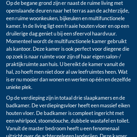
Op de begane grond zijn er naast de ruime living met
openslaande deuren naar het terras aan de achterzijde,
een ruime woonkeuken, bijkeuken en multifunctionele
kamer. In de living ligt een fraaie houten vloer en op een
druilerige dag geniet u bij een sfeervol haardvuur.
Momenteel wordt de multifunctionele kamer gebruikt
als kantoor. Deze kamer is ook perfect voor diegene die
op zoek is naar ruimte voor zijn of haar eigen salon-/
praktijkruimte aan huis. U bereikt de kamer vanuit de
hal, zo hoeft men niet door al uw leefruimtes heen. Wat
is er nu mooier dan wonen en werken op één en dezelfde
unieke plek.
Op de verdieping zijn in totaal drie slaapkamers en de
badkamer. De verdiepingsvloer heeft een massief eiken
houten vloer. De badkamer is compleet ingericht met
een whirlpool, stoomdouche, dubbele wastafel en toilet.
Vanuit de master bedroom heeft u een fenomenaal
uitzicht over de achtergelegen landerijen. Deze kamer