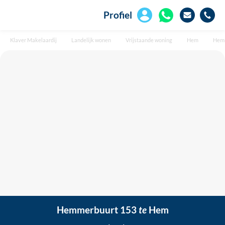
Profiel
Klaver Makelaardij
Landelijk wonen
Vrijstaande woning
Hem
Hemm
Hemmerbuurt 153
te
Hem