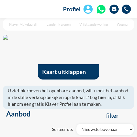
Profiel
Klaver Makelaardij
Landelijk wonen
Vrijstaande woning
Wognum
Kaart uitklappen
U ziet hierboven het openbare aanbod, wilt u ook het aanbod
in de stille verkoop bekijken op de kaart? Log
hier
in, of klik
hier
om een gratis Klaver Profiel aan te maken.
Aanbod
filter
Sorteer op: