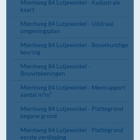
Mientweg 84 Lutjewinkel - Kadastrale
kaart
Mientweg 84 Lutjewinkel - Uitdraai
omgevingsplan
Mientweg 84 Lutjewinkel - Bouwkundige
keuring
Mientweg 84 Lutjewinkel -
Bouwtekeningen
Mientweg 84 Lutjewinkel - Meetrapport
aantal m²m³
Mientweg 84 Lutjewinkel - Plattegrond
begane grond
Mientweg 84 Lutjewinkel - Plattegrond
eerste verdieping