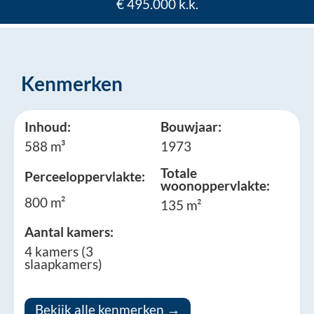
€ 495.000 k.k.
Kenmerken
Inhoud:
Bouwjaar:
588 m³
1973
Totale
Perceeloppervlakte:
woonoppervlakte:
800 m²
135 m²
Aantal kamers:
4 kamers (3
slaapkamers)
Bekijk alle kenmerken →