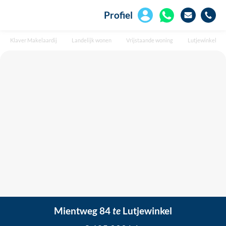
Profiel
Klaver Makelaardij
Landelijk wonen
Vrijstaande woning
Lutjewinkel
Mientweg 84
te
Lutjewinkel