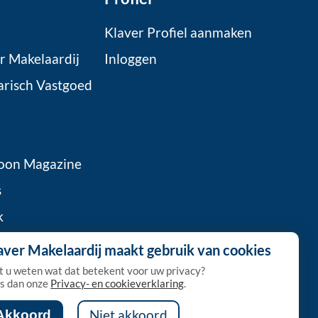
Klaver Profiel aanmaken
r Makelaardij
Inloggen
arisch Vastgoed
oon Magazine
s
k
 Klaver
aver Makelaardij maakt gebruik van cookies
a
t u weten wat dat betekent voor uw privacy?
s dan onze
Privacy- en cookieverklaring
.
Akkoord
Niet akkoord