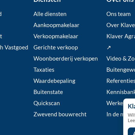
d
Alle diensten
Ons team
Aankoopmakelaar
Over Klave
t
Verkoopmakelaar
Klaver Agr
ch Vastgoed
Gerichte verkoop
↗
Woonboerderij verkopen
Video & Zo
Taxaties
Buitengew
Waardebepaling
Referentie
Buitenstate
Kennisban
Quickscan
Werken bij
Kl
Zwevend bouwrecht
In de medi
Wil
Lee