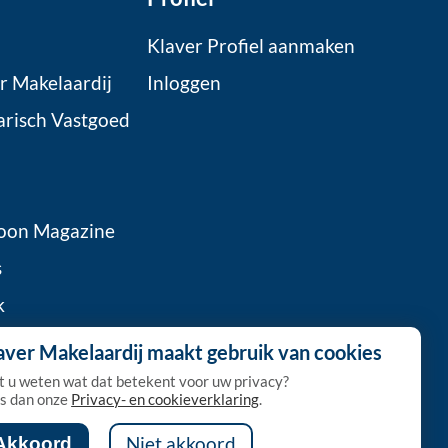
Klaver Profiel aanmaken
r Makelaardij
Inloggen
arisch Vastgoed
oon Magazine
s
k
 Klaver
aver Makelaardij maakt gebruik van cookies
a
t u weten wat dat betekent voor uw privacy?
s dan onze
Privacy- en cookieverklaring
.
Akkoord
Niet akkoord