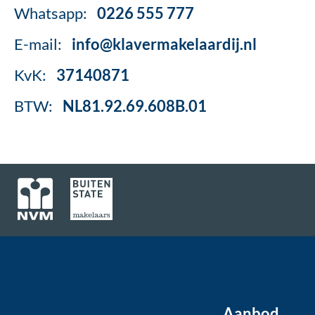
Whatsapp:
0226 555 777
E-mail:
info@klavermakelaardij.nl
KvK:
37140871
BTW:
NL81.92.69.608B.01
Aanbod