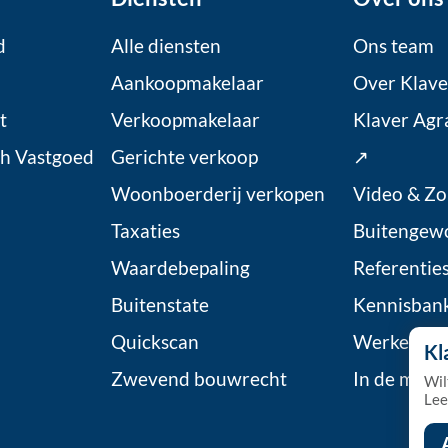
d
Alle diensten
Ons team
Aankoopmakelaar
Over Klave
t
Verkoopmakelaar
Klaver Agr
ch Vastgoed
Gerichte verkoop
↗
Woonboerderij verkopen
Video & Zo
Taxaties
Buitengew
Waardebepaling
Referentie
Buitenstate
Kennisban
Quickscan
Werken bij
Kl
Zwevend bouwrecht
In de medi
Wil
Lee