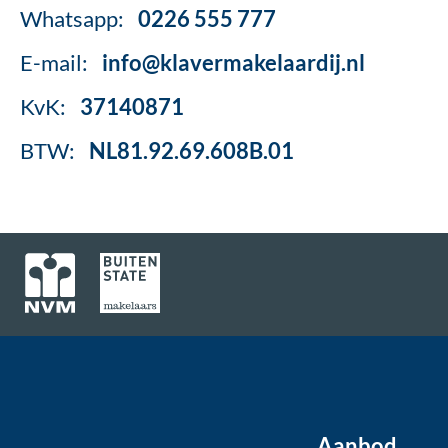
Whatsapp:
0226 555 777
E-mail:
info@klavermakelaardij.nl
KvK:
37140871
BTW:
NL81.92.69.608B.01
Aanbod