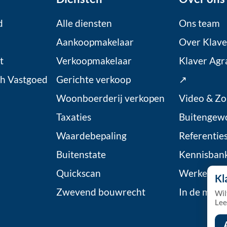
d
Alle diensten
Ons team
Aankoopmakelaar
Over Klave
t
Verkoopmakelaar
Klaver Agr
ch Vastgoed
Gerichte verkoop
↗
Woonboerderij verkopen
Video & Zo
Taxaties
Buitengew
Waardebepaling
Referentie
Buitenstate
Kennisban
Quickscan
Werken bij
Kl
Zwevend bouwrecht
In de medi
Wil
Lee