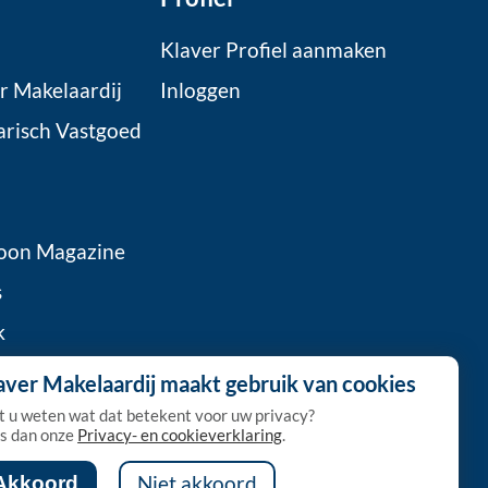
Klaver Profiel aanmaken
r Makelaardij
Inloggen
arisch Vastgoed
oon Magazine
s
k
 Klaver
aver Makelaardij maakt gebruik van cookies
a
t u weten wat dat betekent voor uw privacy?
s dan onze
Privacy- en cookieverklaring
.
Akkoord
Niet akkoord