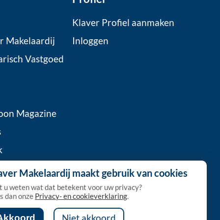
Klaver Profiel aanmaken
r Makelaardij
Inloggen
arisch Vastgoed
oon Magazine
s
k
 Klaver
aver Makelaardij maakt gebruik van cookies
a
t u weten wat dat betekent voor uw privacy?
s dan onze
Privacy- en cookieverklaring
.
Akkoord
Niet akkoord