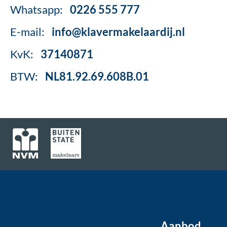
Whatsapp:
0226 555 777
E-mail:
info@klavermakelaardij.nl
KvK:
37140871
BTW:
NL81.92.69.608B.01
Aanbod