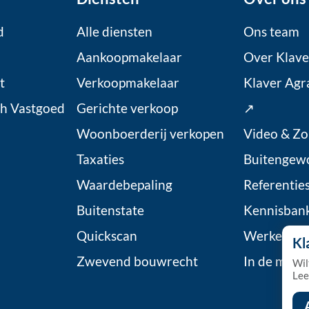
d
Alle diensten
Ons team
Aankoopmakelaar
Over Klave
t
Verkoopmakelaar
Klaver Agr
ch Vastgoed
Gerichte verkoop
↗
Woonboerderij verkopen
Video & Zo
Taxaties
Buitengew
Waardebepaling
Referentie
Buitenstate
Kennisban
Quickscan
Werken bij
Kl
Zwevend bouwrecht
In de medi
Wil
Lee